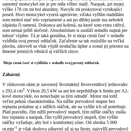
samotný motocykel nie je pre mňa vôbec malý. Naopak, pri mojej
výške 178 cm mi bol akurátny. Navyše mi poskytoval vynikajúci
posed. Hoci motocykel vyzerá agresívne, vďaka vyšším riadidlám
som mohol mať telo vzpriamené a ani po dlhšej jazde ma neboleli
zápästia či ramená. Dokonca ani kolená, na ktoré som extra citlivý,
som nemal príliš skrčené. Absolutórium si zaslúži sedadlo najmä pre
tuhosť výplne. Tá je taká geniálna, že si moja ctená časť v sedadle
vyhĺbila svoj presný odtlačok. Zaťaženie sa tak rozložilo na veľkú
plochu, zároveň sa však výplň nestlačila úplne a zostal jej priestor na
tlmenie jemných vibrácií aj väčších rázov.
Moja ctená časť si vyhĺbila v sedadle svoj presný odtlačok.
Zábavný
V rúrkovom ráme je zavesený štvortaktný štvorventilový jednovalec
3
s 292,4 cm
. Výkon 20,5 kW sa ani len nepribližuje k limitu pre A2-
kové motocykle, no nenechajte sa tým odradiť. Motor má totiž
veľmi peknú charakteristiku. Na nižšie prevodové stupne bez
reptania potiahne aj z nižších otáčok, ale na vyššie ich už potrebuje.
Platí pravidlo, čím nižší prevodový stupeň, tým nižšie otáčky znáša
bez reptania a naopak, čím vyšší prevodový stupeň, tým vyššie
otáčky vyžaduje, aby bol v komfortnej zóne. Od zhruba 5 000
-1
ot.min
je však doslova zábavný už aj na šiesty, najvyšší prevodový