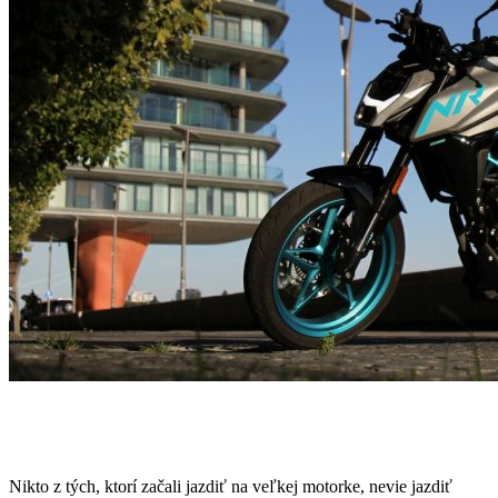
Nikto z tých, ktorí začali jazdiť na veľkej motorke, nevie jazdiť