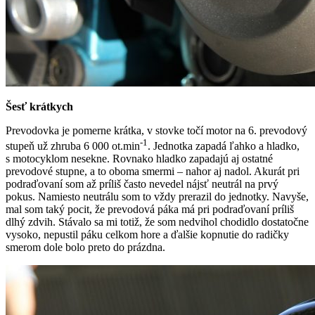
Šesť krátkych
Prevodovka je pomerne krátka, v stovke točí motor na 6. prevodový
-1
stupeň už zhruba 6 000 ot.min
. Jednotka zapadá ľahko a hladko,
s motocyklom nesekne. Rovnako hladko zapadajú aj ostatné
prevodové stupne, a to oboma smermi – nahor aj nadol. Akurát pri
podraďovaní som až príliš často nevedel nájsť neutrál na prvý
pokus. Namiesto neutrálu som to vždy prerazil do jednotky. Navyše,
mal som taký pocit, že prevodová páka má pri podraďovaní príliš
dlhý zdvih. Stávalo sa mi totiž, že som nedvihol chodidlo dostatočne
vysoko, nepustil páku celkom hore a ďalšie kopnutie do radičky
smerom dole bolo preto do prázdna.