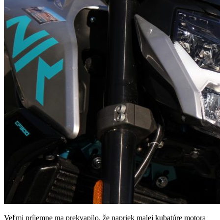
Veľmi príjemne ma prekvapilo, že napriek malej kubatúre motora