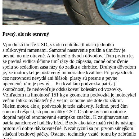
Pevný, ale nie otravný
Vpredu sú tlmiče USD, vzadu centrálna tlmiaca jednotka
s rúrkovými ramenami. Samotné nastavenie pružín a tlmičov je
pevné, no nie otravné. A to hneď z dvoch dôvodov. Tým prvým je,
že predná vidlica účinne tlmí rázy do zápästia, zadné odpruženie
spolu so sedadlom zasa rázy do zadku a chrbtice. Druhým dôvodom
je, že motocykel je postavený mimoriadne kvalitne. Pri prejazdoch
cez nerovnosti nevydá ani hlások, plasty sú presne a pevne
upevnené, rám je pevný… Ku kvalitám podvozka patrí aj
skutočnosť, že nedovoľuje odskakovať kolesám od vozovky.
Vzhľadom na hmotnosť 151 kg a geometriu podvozka je motocykel
veľmi ľahko ovládateľný a veľmi ochotne ide dole do zákrut.
Nielen motor, ale aj podvozok je teda zábavný. Jediné, pred čím
som mal rešpekt, sú pneumatiky CST. Osobne by som motorke
doprial nejakú renomovanú európsku značku. K zaujímavostiam
patria pancierové hadičky bŕzd. Brzdy ako také majú rýchly nástup,
pritom sú dobre dávkovateľné. Nezahryznú sa pri prvom silnejšom
stlačení brzdovej páčky. Ostatne, technicky vzaté: tomu by zabránilo