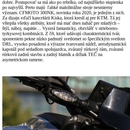
dobre. Postupovať sa má ako po rebríku, od najnižšieho stupienka
po najvyšší. Preto majú ľahké malolitrážne stroje nesmierny
význam. CFMOTO 300NK, novinka roku 2020, je jedným z nich.
Za dizajn vďačí kancelárii Kiska, ktorá kreslí aj pre KTM. Tá jej
vštepila všetky atribúty, ktoré má mať dnes naháč pre mladých –
štýl, náboj, napätie… Vyzerá fantasticky, obzvlášť v strieborno-
tyrkysovej kombinácii. Z čŕt, ktoré udávajú charakteristickú tvár,
spomeniem pekne nízko padnutý svetlomet so špecifickým svetlom
DRL, vysoko posadenú a výrazne tvarovanú nádrž, aerodynamickú
kapotáž pod sedadlom spolujazdca, zváraný rúrkový rám, zváranú
rúrkovú zadnú stavbu a zadný blatník a držiak TEČ na
asymetrickom ramene.