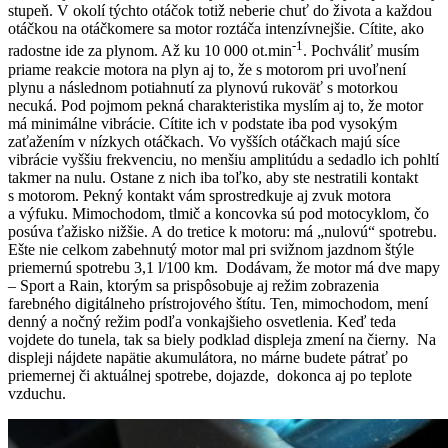
stupeň. V okolí týchto otáčok totiž neberie chuť do života a každou
otáčkou na otáčkomere sa motor roztáča intenzívnejšie. Cítite, ako
-1
radostne ide za plynom. Až ku 10 000 ot.min
. Pochváliť musím
priame reakcie motora na plyn aj to, že s motorom pri uvoľnení
plynu a následnom potiahnutí za plynovú rukoväť s motorkou
necuká. Pod pojmom pekná charakteristika myslím aj to, že motor
má minimálne vibrácie. Cítite ich v podstate iba pod vysokým
zaťažením v nízkych otáčkach. Vo vyšších otáčkach majú síce
vibrácie vyššiu frekvenciu, no menšiu amplitúdu a sedadlo ich pohltí
takmer na nulu. Ostane z nich iba toľko, aby ste nestratili kontakt
s motorom. Pekný kontakt vám sprostredkuje aj zvuk motora
a výfuku. Mimochodom, tlmič a koncovka sú pod motocyklom, čo
posúva ťažisko nižšie. A do tretice k motoru: má „nulovú“ spotrebu.
Ešte nie celkom zabehnutý motor mal pri svižnom jazdnom štýle
priemernú spotrebu 3,1 l/100 km. Dodávam, že motor má dve mapy
– Sport a Rain, ktorým sa prispôsobuje aj režim zobrazenia
farebného digitálneho prístrojového štítu. Ten, mimochodom, mení
denný a nočný režim podľa vonkajšieho osvetlenia. Keď teda
vojdete do tunela, tak sa biely podklad displeja zmení na čierny. Na
displeji nájdete napätie akumulátora, no márne budete pátrať po
priemernej či aktuálnej spotrebe, dojazde, dokonca aj po teplote
vzduchu.