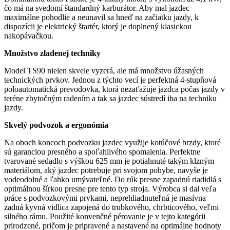
čo má na svedomí štandardný karburátor. Aby mal jazdec
maximálne pohodlie a neunavil sa hneď na začiatku jazdy, k
dispozícii je elektrický štartér, ktorý je doplnený klasickou
nakopávačkou.
Množstvo zladenej techniky
Model TS90 nielen skvele vyzerá, ale má množstvo úžasných
technických prvkov. Jednou z týchto vecí je perfektná 4-stupňová
poloautomatická prevodovka, ktorá nezaťažuje jazdca počas jazdy v
teréne zbytočným radením a tak sa jazdec sústredí iba na techniku ​​
jazdy.
Skvelý podvozok a ergonómia
Na oboch koncoch podvozku jazdec využije kotúčové brzdy, ktoré
sú garanciou presného a spoľahlivého spomalenia. Perfektne
tvarované sedadlo s výškou 625 mm je potiahnuté takým klzným
materiálom, aký jazdec potrebuje pri svojom pohybe, navyše je
vodeodolné a ľahko umývateľné. Do rúk presne zapadnú riadidlá s
optimálnou šírkou presne pre tento typ stroja. Výrobca si dal veľa
práce s podvozkovými prvkami, neprehliadnuteľná je masívna
zadná kyvná vidlica zapojená do trubkového, chrbticového, veľmi
silného rámu. Použité konvenčné pérovanie je v tejto kategórii
prirodzené, pričom je pripravené a nastavené na optimálne hodnoty