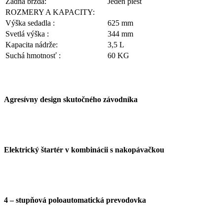
Zadná brzda:
Jeden piest
ROZMERY A KAPACITY:
Výška sedadla :
625 mm
Svetlá výška :
344 mm
Kapacita nádrže:
3,5 L
Suchá hmotnosť :
60 KG
Agresívny design skutočného závodníka
Elektrický štartér v kombinácii s nakopávačkou
4 – stupňová poloautomatická prevodovka