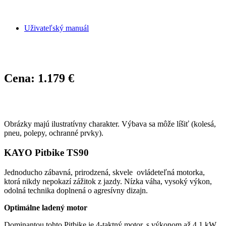
Uživateľský manuál
Cena: 1.179 €
Obrázky majú ilustratívny charakter. Výbava sa môže líšiť (kolesá,
pneu, polepy, ochranné prvky).
KAYO Pitbike TS90
Jednoducho zábavná, prirodzená, skvele ovládeteľná motorka,
ktorá nikdy nepokazí zážitok z jazdy. Nízka váha, vysoký výkon,
odolná technika doplnená o agresívny dizajn.
Optimálne ladený motor
Dominantou tohto Pitbike je 4-taktný motor, s výkonom až 4,1 kW,