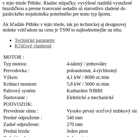
v tejto triede Pitbike. Riadne stúpačky, vyvýšené riadidlá vystužené
hrazdičkou a presne tvarované sedadlo sú starostlivo zladené do
jazdeckého trojuholníka potrebného pre tento typ športu.
Ak hľadáte Pitbike v tejto triede, tak po technickej aj designovej
stránke vzhľadom na cenu je TS90 to najhodnotnejšie na trhu.
Technické parametre
Kľúčové vlastnosti
MOTOR :
Typ motora:
4-taktný / jednoválec
Prevodovka :
poloautomat, 4-rýchlostný
Výkon:
4,1 kW / 8000 ot./min
Krútiaci moment:
5,8 kW / 5000 ot./min
Palivový systém:
Karburátor NIBBI
Štartovanie :
Elektrické a mechanické
PODVOZOK:
Prevedenie rámu :
Vysoko pevný oceľový trubkový rá
Predné odpruženie :
540 mm
Zadné odpruženie:
270 mm
Predná brzda:
Jeden piest